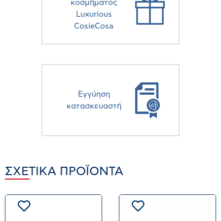
κοσμήματος
Luxurious
CosieCosa
Eγγύηση
κατασκευαστή
ΣΧΕΤΙΚΆ ΠΡΟΪΌΝΤΑ