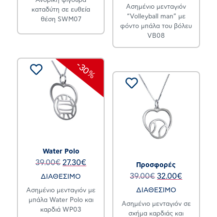
Ανδρική φιγούρα
Ασημένιο μενταγιόν
καταδύτη σε ευθεία
“Volleyball man” με
θέση SWM07
φόντο μπάλα του βόλευ
VB08
-30%
Water Polo
39.00
€
27.30
€
Προσφορές
39.00
€
32.00
€
ΔΙΑΘΕΣΙΜΟ
ΔΙΑΘΕΣΙΜΟ
Ασημένιο μενταγιόν με
μπάλα Water Polo και
Ασημένιο μενταγιόν σε
καρδιά WP03
σχήμα καρδιάς και