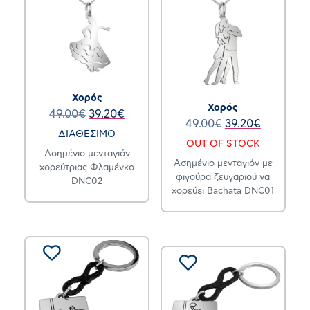
Χορός
Χορός
49.00
€
39.20
€
49.00
€
39.20
€
ΔΙΑΘΕΣΙΜΟ
OUT OF STOCK
Ασημένιο μενταγιόν
Ασημένιο μενταγιόν με
χορεύτριας Φλαμένκο
φιγούρα ζευγαριού να
DNC02
χορεύει Bachata DNC01