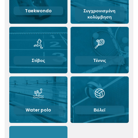
Taekwondo
Συγχρονισμένη
κολύμβηση
Στίβος
Τέννις
Water polo
Βόλεϊ