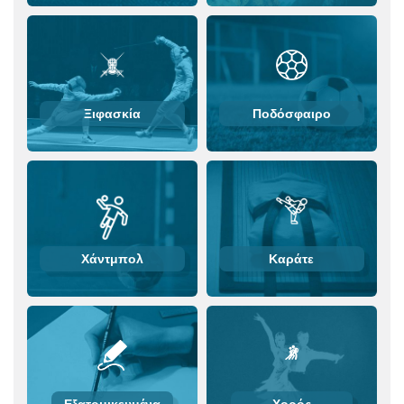
Ξιφασκία
Ποδόσφαιρο
Χάντμπολ
Καράτε
Εξατομικευμένα
Χορός