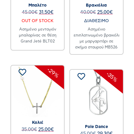
Μπαλέτο
Βραχιόλια
45.00
€
31.50
€
40.00
€
25.00
€
OUT OF STOCK
ΔΙΑΘΕΣΙΜΟ
Ασημένιο μενταγιόν
Ασημένιο
μπαλαρίνας σε θέση
επιπλατινωμένο βραχιόλι
Grand Jeté BLT02
με μαργαριτάρι σε
σχήμα σταυρού MB526
-29%
-35%
Κολιέ
Pole Dance
35.00
€
25.00
€
45.00
€
29.30
€