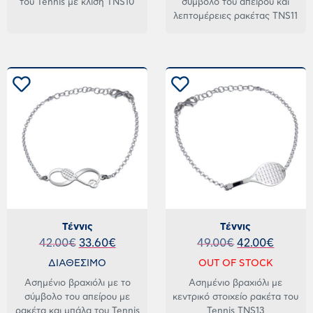
του Tennis με κλίση TNS10
σύμβολο του απείρου και
λεπτομέρειες ρακέτας TNS11
Τέννις
Τέννις
42.00
€
33.60
€
49.00
€
42.00
€
ΔΙΑΘΕΣΙΜΟ
OUT OF STOCK
Ασημένιο βραχιόλι με το
Ασημένιο βραχιόλι με
σύμβολο του απείρου με
κεντρικό στοιχείο ρακέτα του
ρακέτα και μπάλα του Tennis
Tennis TNS13