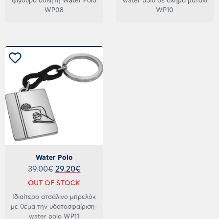
φιγούρα αθλητή Water Polo
water polo σε σχήμα ματάκι
WP08
WP10
Water Polo
39.00
€
29.20
€
OUT OF STOCK
Ιδιαίτερο ατσάλινο μπρελόκ
με θέμα την υδατοσφαίριση-
water polo WP11