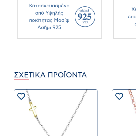
Κατασκευασμένο
Χ
από Υψηλής
επ
ποιότητας Μασίφ
Ασήμι 925
ΣΧΕΤΙΚΆ ΠΡΟΪΌΝΤΑ