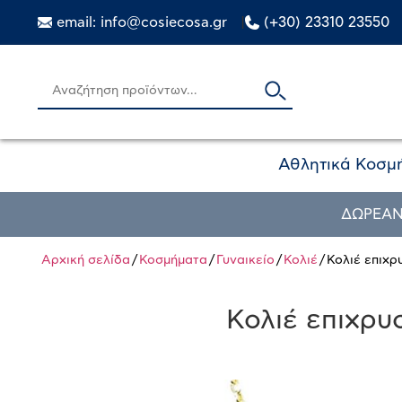
email: info@cosiecosa.gr
|
(+30) 23310 23550
Αθλητικά Κοσμ
ΔΩΡΕΑΝ
Αρχική σελίδα
/
Κοσμήματα
/
Γυναικείο
/
Κολιέ
/ Κολιέ επιχ
Κολιέ επιχρυ