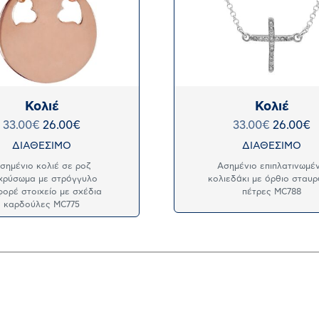
Κολιέ
Κολιέ
33.00
€
26.00
€
33.00
€
26.00
€
ΔΙΑΘΕΣΙΜΟ
ΔΙΑΘΕΣΙΜΟ
σημένιο κολιέ σε ροζ
Ασημένιο επιπλατινωμέ
ιχρύσωμα με στρόγγυλο
κολιεδάκι με όρθιο σταυρ
φορέ στοιχείο με σχέδια
πέτρες MC788
καρδούλες MC775