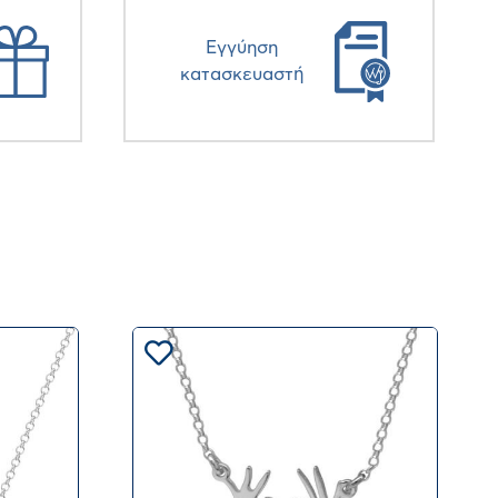
Eγγύηση
κατασκευαστή