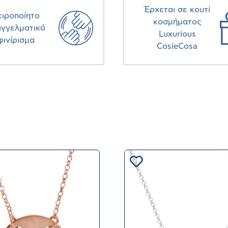
Έρχεται σε κουτί
ειροποίητο
κοσμήματος
αγγελματικό
Luxurious
φινίρισμα
CosieCosa