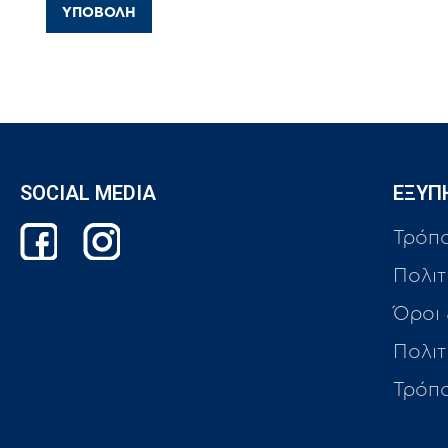
SOCIAL MEDIA
ΕΞΥΠ
Τρόπ
Πολιτ
Όροι
Πολι
Τρόπ