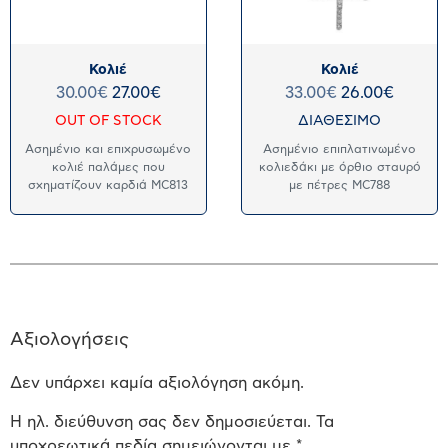
Κολιέ
Κολιέ
30.00
€
27.00
€
33.00
€
26.00
€
OUT OF STOCK
ΔΙΑΘΕΣΙΜΟ
Ασημένιο και επιχρυσωμένο
Ασημένιο επιπλατινωμένο
κολιέ παλάμες που
κολιεδάκι με όρθιο σταυρό
σχηματίζουν καρδιά MC813
με πέτρες MC788
Αξιολογήσεις
Δεν υπάρχει καμία αξιολόγηση ακόμη.
Η ηλ. διεύθυνση σας δεν δημοσιεύεται.
Τα
υποχρεωτικά πεδία σημειώνονται με
*