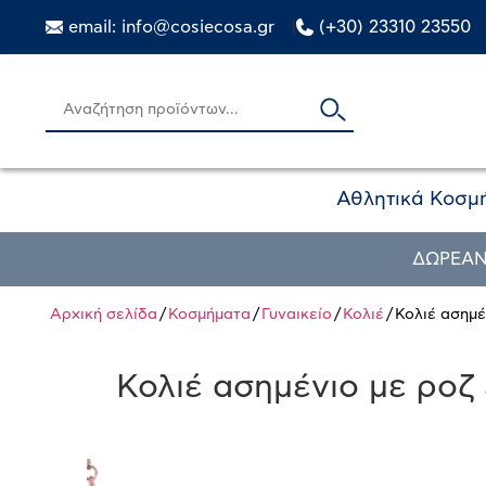
email: info@cosiecosa.gr
|
(+30) 23310 23550
Αθλητικά Κοσμ
ΔΩΡΕΑΝ
Αρχική σελίδα
/
Κοσμήματα
/
Γυναικείο
/
Κολιέ
/ Κολιέ ασημ
Κολιέ ασημένιο με ροζ