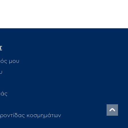
Σ
ός μου
υ
μάς
ροντίδας κοσμημάτων