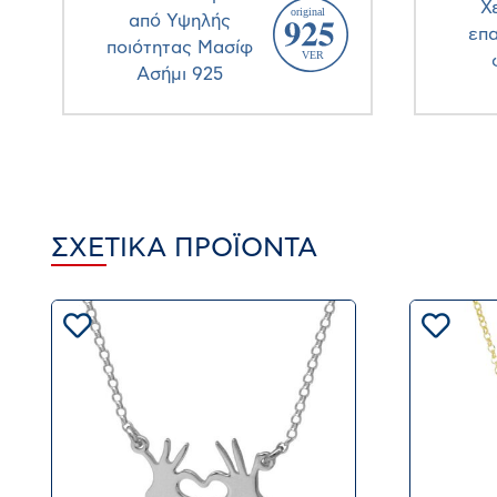
Χ
από Υψηλής
επ
ποιότητας Μασίφ
Ασήμι 925
ΣΧΕΤΙΚΆ ΠΡΟΪΌΝΤΑ