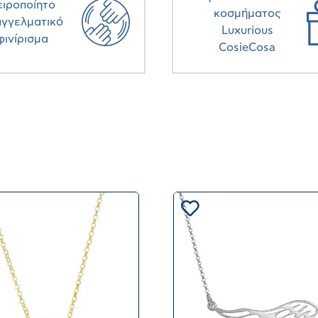
ειροποίητο
κοσμήματος
αγγελματικό
Luxurious
φινίρισμα
CosieCosa