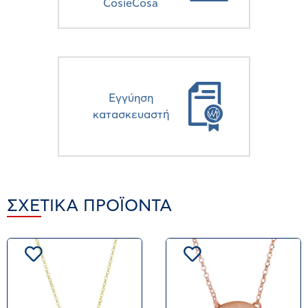
CosieCosa
Eγγύηση
κατασκευαστή
ΣΧΕΤΙΚΆ ΠΡΟΪΌΝΤΑ