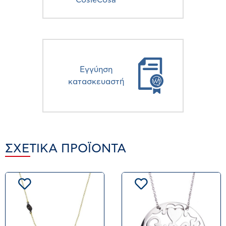
CosieCosa
Eγγύηση
κατασκευαστή
ΣΧΕΤΙΚΆ ΠΡΟΪΌΝΤΑ