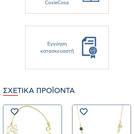
CosieCosa
Eγγύηση
κατασκευαστή
ΣΧΕΤΙΚΆ ΠΡΟΪΌΝΤΑ