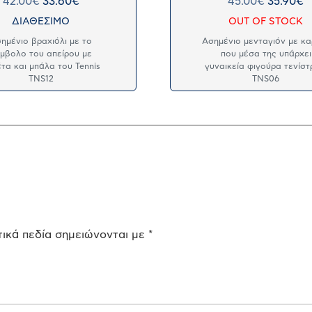
42.00
€
33.60
€
45.00
€
35.90
€
ΔΙΑΘΕΣΙΜΟ
OUT OF STOCK
ημένιο βραχιόλι με το
Ασημένιο μενταγιόν με κα
μβολο του απείρου με
που μέσα της υπάρχει
τα και μπάλα του Tennis
γυναικεία φιγούρα τενίστ
TNS12
TNS06
ικά πεδία σημειώνονται με
*