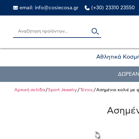
email: info@cosiecosa.gr
|
(+30) 23310 23550
Αθλητικά Κοσμ
ΔΩΡΕΑΝ
Αρχική σελίδα
/
Sport Jewelry
/
Τέννις
/ Ασημένιο κολιέ με 
Ασημέν