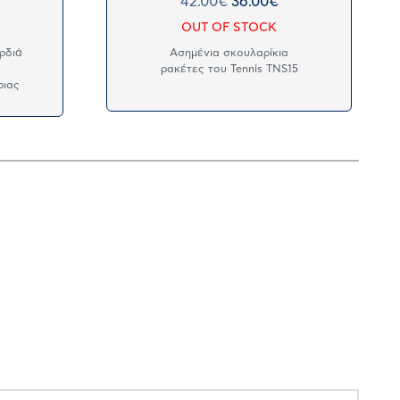
42.00
€
36.00
€
OUT OF STOCK
ρδιά
Ασημένια σκουλαρίκια
ρακέτες του Tennis TNS15
ριας