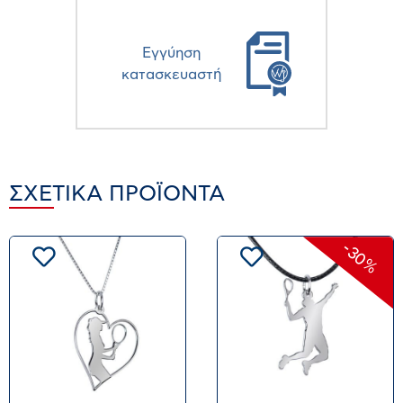
Eγγύηση
κατασκευαστή
ΣΧΕΤΙΚΆ ΠΡΟΪΌΝΤΑ
-30%