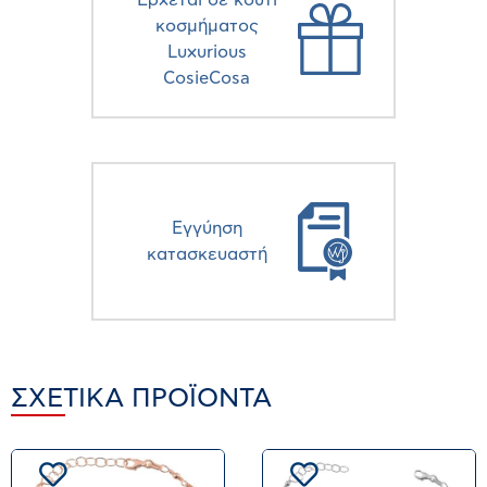
Έρχεται σε κουτί
κοσμήματος
Luxurious
CosieCosa
Eγγύηση
κατασκευαστή
ΣΧΕΤΙΚΆ ΠΡΟΪΌΝΤΑ