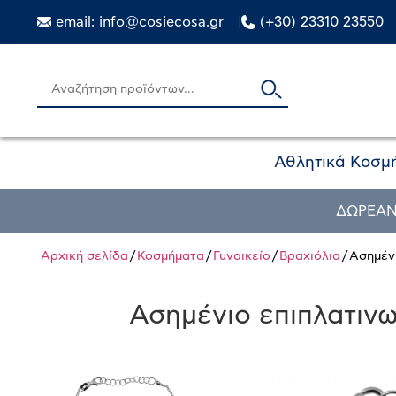
email: info@cosiecosa.gr
|
(+30) 23310 23550
Αθλητικά Κοσμ
ΔΩΡΕΑΝ
Αρχική σελίδα
/
Κοσμήματα
/
Γυναικείο
/
Βραχιόλια
/ Ασημέν
Ασημένιο επιπλατινω