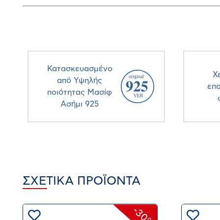
Κατασκευασμένο
Χ
από Υψηλής
επ
ποιότητας Μασίφ
Ασήμι 925
ΣΧΕΤΙΚΆ ΠΡΟΪΌΝΤΑ
-30%