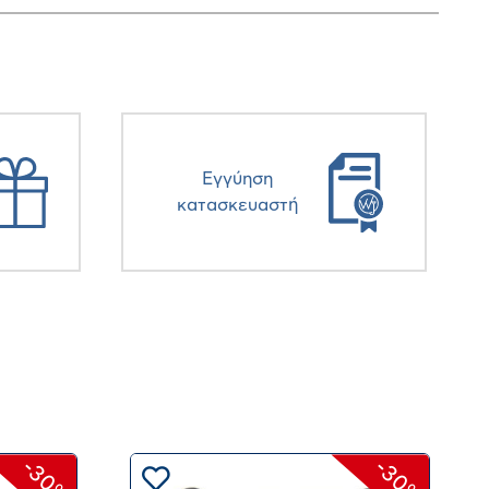
Eγγύηση
κατασκευαστή
-30%
-30%