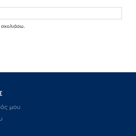
 σχολιάσω.
Σ
ός μου
υ