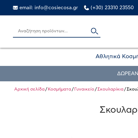
email: info@cosiecosa.gr
|
(+30) 23310 23550
Αθλητικά Κοσμ
ΔΩΡΕΑΝ
Αρχική σελίδα
/
Κοσμήματα
/
Γυναικείο
/
Σκουλαρίκια
/ Σκου
Σκουλαρί