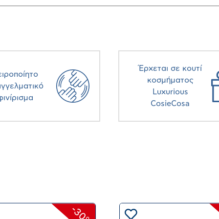
Έρχεται σε κουτί
ειροποίητο
κοσμήματος
αγγελματικό
Luxurious
φινίρισμα
CosieCosa
-30%