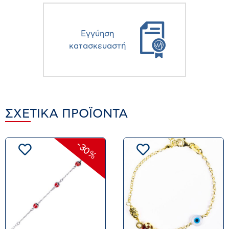
Eγγύηση
κατασκευαστή
ΣΧΕΤΙΚΆ ΠΡΟΪΌΝΤΑ
-30%