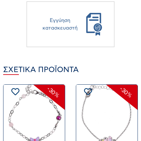
Eγγύηση
κατασκευαστή
ΣΧΕΤΙΚΆ ΠΡΟΪΌΝΤΑ
-30%
-30%