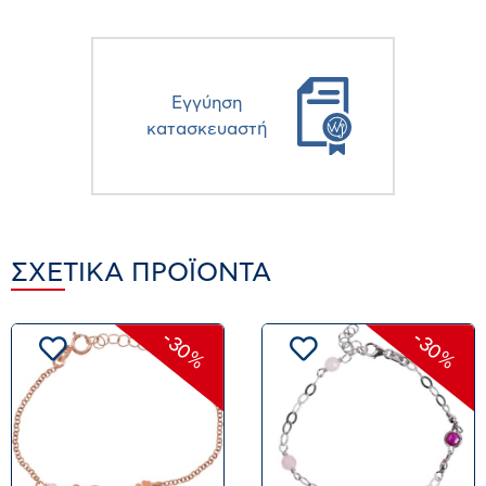
Eγγύηση
κατασκευαστή
ΣΧΕΤΙΚΆ ΠΡΟΪΌΝΤΑ
-30%
-30%