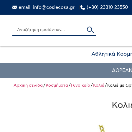
email: info@cosiecosa.gr
|
(+30) 23310 23550
Αθλητικά Κοσμ
ΔΩΡΕΑΝ
Αρχική σελίδα
/
Κοσμήματα
/
Γυναικείο
/
Κολιέ
/ Κολιέ με ζι
Κολι