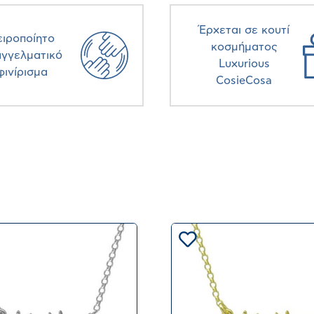
Έρχεται σε κουτί
ειροποίητο
κοσμήματος
αγγελματικό
Luxurious
φινίρισμα
CosieCosa