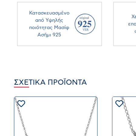
Κατασκευασμένο
Χ
από Υψηλής
επ
ποιότητας Μασίφ
Ασήμι 925
ΣΧΕΤΙΚΆ ΠΡΟΪΌΝΤΑ