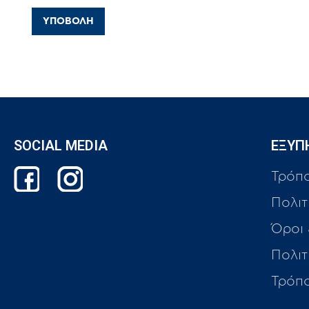
SOCIAL MEDIA
ΕΞΥΠ
Τρόπ
Πολιτ
Όροι
Πολι
Τρόπ