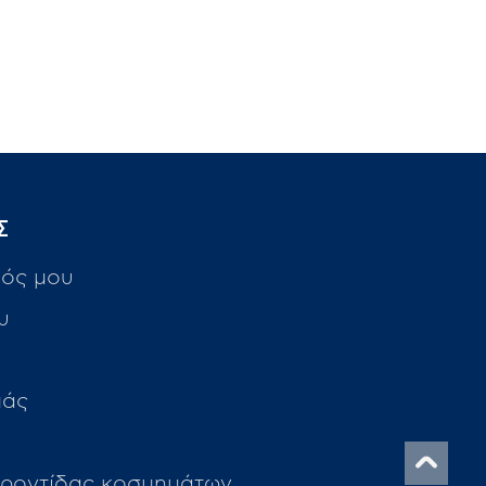
Σ
ός μου
υ
μάς
ροντίδας κοσμημάτων