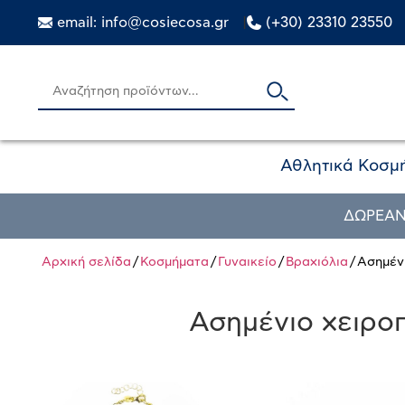
email: info@cosiecosa.gr
|
(+30) 23310 23550
Αθλητικά Κοσμ
ΔΩΡΕΑΝ
Αρχική σελίδα
/
Κοσμήματα
/
Γυναικείο
/
Βραχιόλια
/ Ασημέν
Ασημένιο χειρο