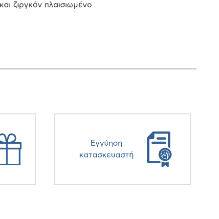
και ζιργκόν πλαισιωμένο
Eγγύηση
κατασκευαστή