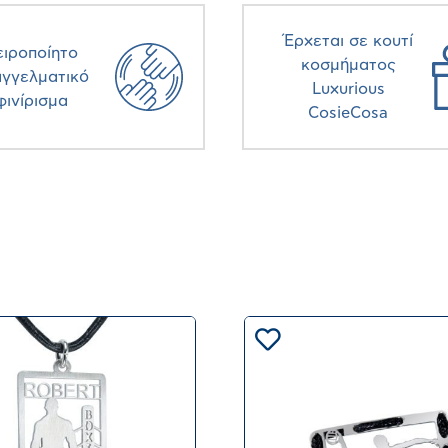
Έρχεται σε κουτί
ειροποίητο
κοσμήματος
αγγελματικό
Luxurious
φινίρισμα
CosieCosa