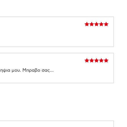
Βαθμολογήθηκε
με
5
από 5
Βαθμολογήθηκε
ανηψια μου. Μπραβο σας…
με
5
από 5