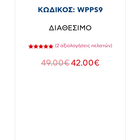
ΚΩΔΙΚΟΣ:
WPPS9
ΔΙΑΘΕΣΙΜΟ
(
2
αξιολογήσεις πελατών)
Βαθμολογήθηκε
2
με
5.00
49.00
€
42.00
€
από 5 με
βάση
βαθμολογίες
πελάτη