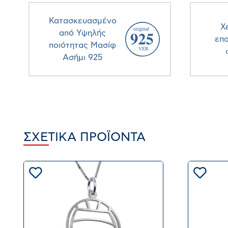
Κατασκευασμένο
Χ
από Υψηλής
επ
ποιότητας Μασίφ
Ασήμι 925
ΣΧΕΤΙΚΆ ΠΡΟΪΌΝΤΑ