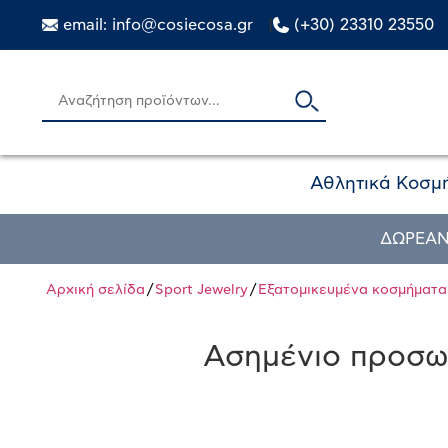
email: info@cosiecosa.gr
|
(+30) 23310 23550
Αθλητικά Κοσμ
ΔΩΡΕΑΝ
Αρχική σελίδα
/
Sport Jewelry
/
Εξατομικευμένα κοσμήματα
Ασημένιο προσω