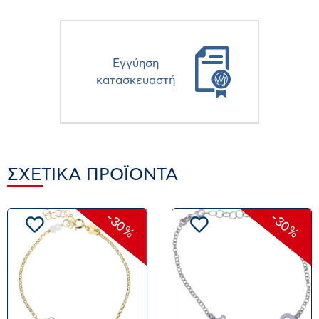
Eγγύηση
κατασκευαστή
ΣΧΕΤΙΚΆ ΠΡΟΪΌΝΤΑ
-30%
-30%