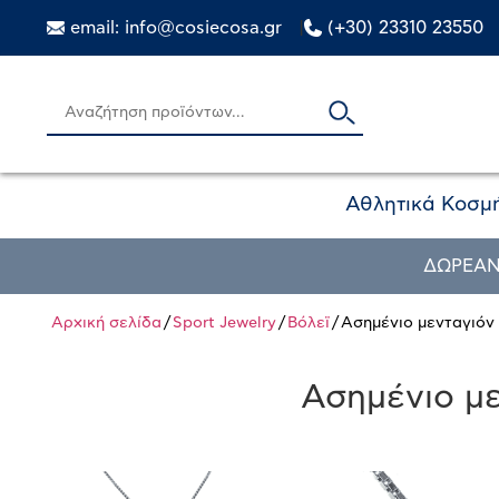
email: info@cosiecosa.gr
|
(+30) 23310 23550
Αθλητικά Κοσμ
ΔΩΡΕΑΝ
Αρχική σελίδα
/
Sport Jewelry
/
Βόλεϊ
/ Ασημένιο μενταγιόν
Ασημένιο με