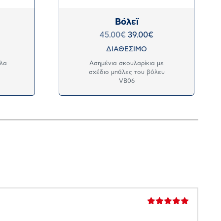
Βόλεϊ
45.00
€
39.00
€
ΔΙΑΘΕΣΙΜΟ
άλα
Ασημένια σκουλαρίκια με
σχέδιο μπάλες του βόλευ
VB06
Βαθμολογήθηκε
με
5
από 5