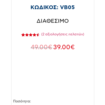
ΚΩΔΙΚΟΣ:
VB05
ΔΙΑΘΕΣΙΜΟ
(
2
αξιολογήσεις πελατών)
Βαθμολογήθηκε
2
με
4.50
49.00
€
39.00
€
από 5 με
βάση
βαθμολογίες
πελάτη
Ποσότητα: