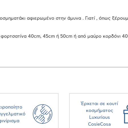
κοσμηματάκι αφιερωμένο στην άμυνα . Γιατί , όπως ξέρου
 φορτσατίνα 40cm, 45cm ή 50cm ή από μαύρο κορδόνι 4
Έρχεται σε κουτί
ειροποίητο
κοσμήματος
αγγελματικό
Luxurious
φινίρισμα
CosieCosa