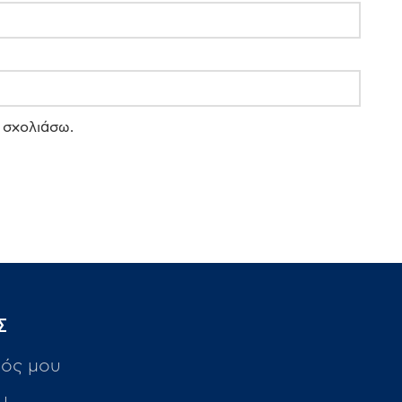
 σχολιάσω.
Σ
ός μου
υ