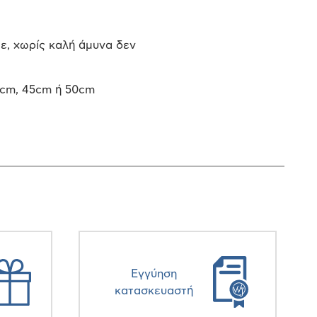
με, χωρίς καλή άμυνα δεν
0cm, 45cm ή 50cm
Eγγύηση
κατασκευαστή