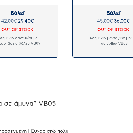
Βόλεϊ
Βόλεϊ
42.00
€
29.40
€
45.00
€
36.00
€
OUT OF STOCK
OUT OF STOCK
σημένιο δαχτυλίδι με
Ασημένιο μενταγιόν μπ
ραστάσεις βόλευ VB09
του volley VB03
α σε άμυνα” VB05
προσεγμένη ! Ευχαριστώ πολύ.