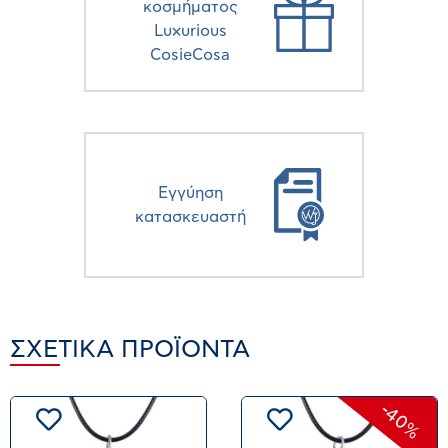
κοσμήματος
Luxurious
CosieCosa
Eγγύηση
κατασκευαστή
ΣΧΕΤΙΚΆ ΠΡΟΪΌΝΤΑ
-40%