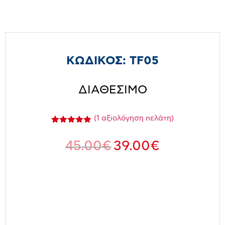
ΚΩΔΙΚΟΣ:
TF05
ΔΙΑΘΕΣΙΜΟ
(
1
αξιολόγηση πελάτη)
Βαθμολογήθηκε
1
με
5.00
45.00
€
39.00
€
από 5 με
βάση
βαθμολογία
πελάτη