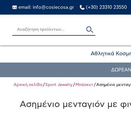
email: info@cosiecosa.gr
|
(+30) 23310 23550
Αθλητικά Κοσμ
ΔΩΡΕΑΝ
Αρχική σελίδα
/
Sport Jewelry
/
Μπάσκετ
/ Ασημένιο μενταγ
Ασημένιο μενταγιόν με φ