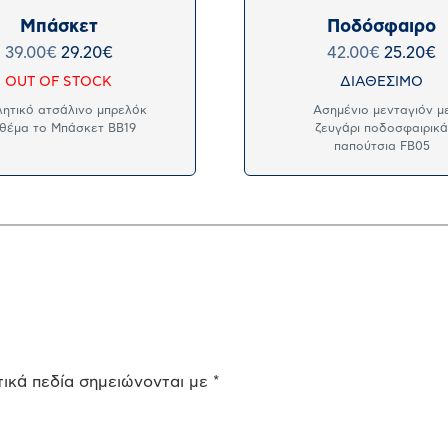
Μπάσκετ
Ποδόσφαιρο
39.00
€
29.20
€
42.00
€
25.20
€
OUT OF STOCK
ΔΙΑΘΕΣΙΜΟ
λητικό ατσάλινο μπρελόκ
Ασημένιο μενταγιόν μ
 θέμα το Μπάσκετ BB19
ζευγάρι ποδοσφαιρικ
παπούτσια FB05
ικά πεδία σημειώνονται με
*