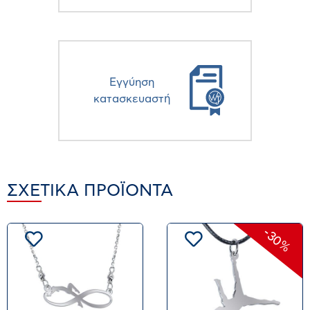
Eγγύηση
κατασκευαστή
ΣΧΕΤΙΚΆ ΠΡΟΪΌΝΤΑ
-30%