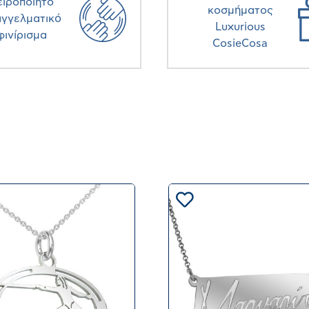
ειροποίητο
κοσμήματος
αγγελματικό
Luxurious
φινίρισμα
CosieCosa