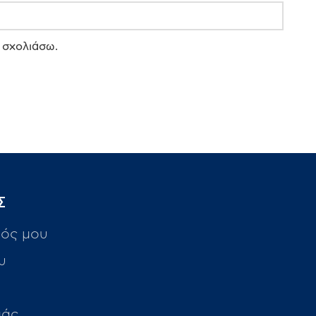
 σχολιάσω.
Σ
ός μου
υ
μάς