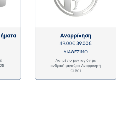
μήματα
Αναρρίχηση
49.00
€
39.00
€
ΔΙΑΘΕΣΙΜΟ
έ
Ασημένιο μενταγιόν με
925
ανδρική φιγούρα Αναρριχητή
CLB01