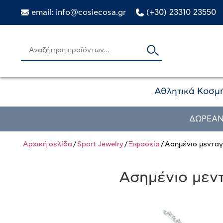
email: info@cosiecosa.gr
|
(+30) 23310 23550
Αθλητικά Κοσμ
ΔΩΡΕΑΝ
Αρχική σελίδα
/
Sport Jewelry
/
Ξιφασκία
/ Ασημένιο μεντα
Ασημένιο μεντ