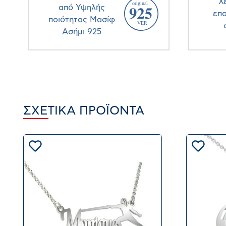
Χ
από Υψηλής
επ
ποιότητας Μασίφ
Ασήμι 925
ΣΧΕΤΙΚΆ ΠΡΟΪΌΝΤΑ