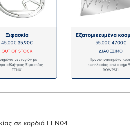
Ξιφασκία
Εξατομικευμένα κοσ
45.00
€
35.90
€
55.00
€
47.00
€
OUT OF STOCK
ΔΙΑΘΕΣΙΜΟ
σημένιο μενταγιόν με
Προσωποποιημένο κολι
ύρα αθλήτριας Ξιφασκίας
κωπηλασίας από ασήμι 
FEN01
ROWPS11
κίας σε καρδιά FEN04