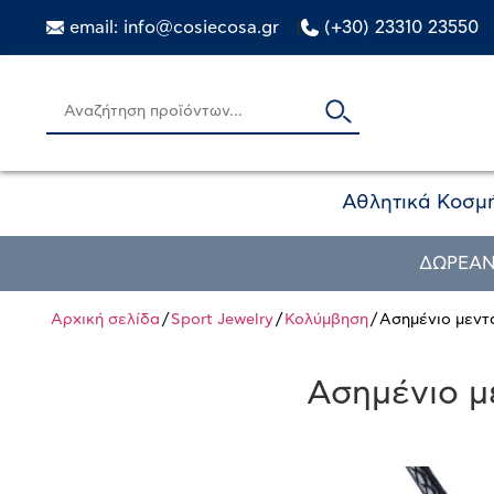
email: info@cosiecosa.gr
|
(+30) 23310 23550
Αθλητικά Κοσμ
ΔΩΡΕΑΝ
Αρχική σελίδα
/
Sport Jewelry
/
Κολύμβηση
/ Ασημένιο μεν
Ασημένιο μ