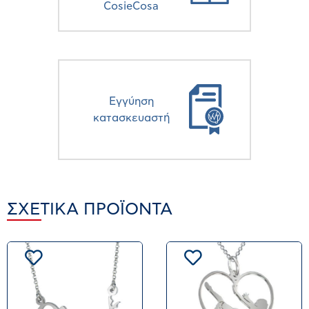
CosieCosa
Eγγύηση
κατασκευαστή
ΣΧΕΤΙΚΆ ΠΡΟΪΌΝΤΑ