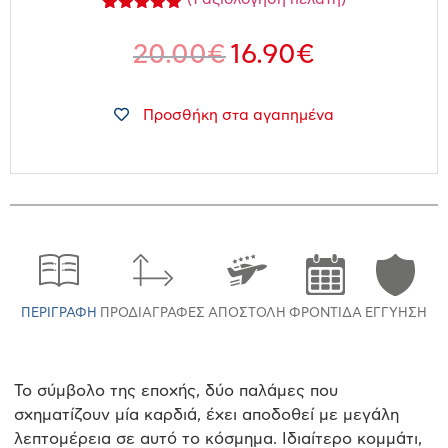
Βαθμολογήθηκε
1
με
5.00
20.00
€
16.90
€
από 5 με
βάση
βαθμολογία
πελάτη
Προσθήκη στα αγαπημένα
ΠΕΡΙΓΡΑΦΉ
ΠΡΟΔΙΑΓΡΑΦΈΣ
ΑΠΟΣΤΟΛΉ
ΦΡΟΝΤΊΔΑ
ΕΓΓΎΗΣΗ
Το σύμβολο της εποχής, δύο παλάμες που
σχηματίζουν μία καρδιά, έχει αποδοθεί με μεγάλη
λεπτομέρεια σε αυτό το κόσμημα. Ιδιαίτερο κομμάτι,