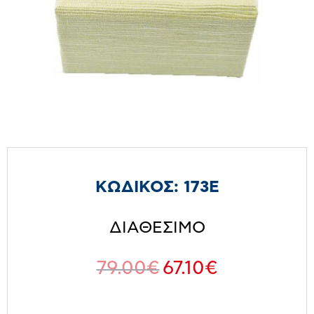
ΚΩΔΙΚΟΣ:
173E
ΔΙΑΘΕΣΙΜΟ
79.00
€
67.10
€