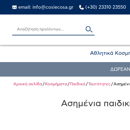
email: info@cosiecosa.gr
|
(+30) 23310 23550
Αθλητικά Κοσμ
ΔΩΡΕΑΝ
Αρχική σελίδα
/
Κοσμήματα
/
Παιδικό
/
Ταυτότητες
/ Ασημέν
Ασημένια παιδι