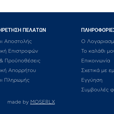
ΗΡΕΤΗΣΗ ΠΕΛΑΤΩΝ
ΠΛΗΡΟΦΟΡΙΕ
οι Αποστολής
Ο Λογαριασμ
ική Επιστροφών
Το καλάθι μο
 & Προϋποθέσεις
Επικοινωνία
τική Απορρήτου
Σχετικά με ε
οι Πληρωμής
Εγγύηση
Συμβουλές φ
made by
MOSERLX