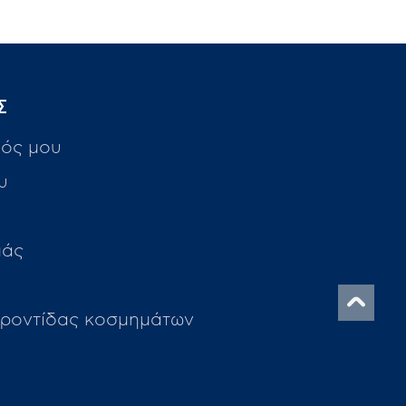
Σ
ός μου
υ
μάς
ροντίδας κοσμημάτων