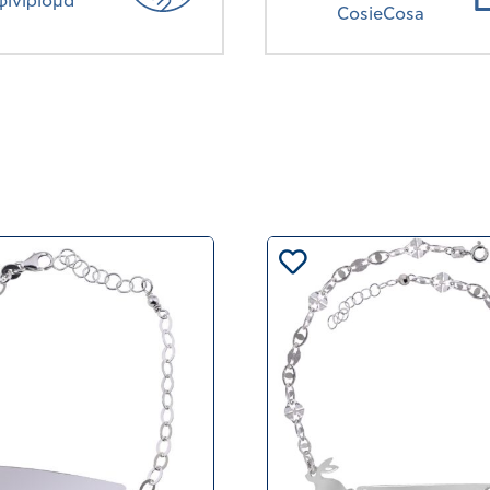
φινίρισμα
CosieCosa