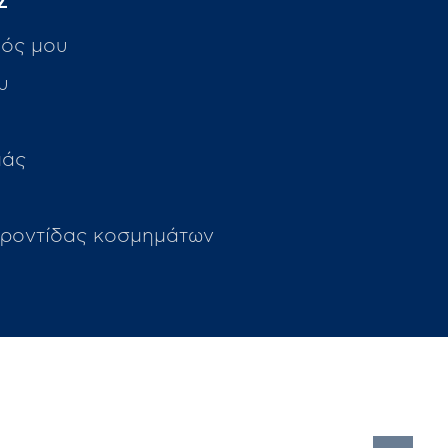
Σ
ός μου
υ
μάς
ροντίδας κοσμημάτων