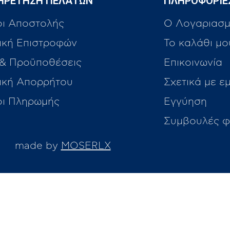
ΗΡΕΤΗΣΗ ΠΕΛΑΤΩΝ
ΠΛΗΡΟΦΟΡΙΕ
οι Αποστολής
Ο Λογαριασμ
ική Επιστροφών
Το καλάθι μο
 & Προϋποθέσεις
Επικοινωνία
τική Απορρήτου
Σχετικά με ε
οι Πληρωμής
Εγγύηση
Συμβουλές φ
made by
MOSERLX