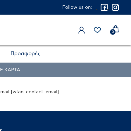
Follow us on:
0
Προσφορές
Ε ΚΑΡΤΑ
email [wfan_contact_email].