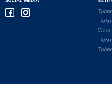
SOCIAL MEDIA
ΕΞΥΠ
Τρόπ
Πολιτ
Όροι
Πολι
Τρόπ