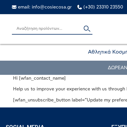
email: info@cosiecosa.gr
|
(+30) 23310 23550
Αθλητικά Κοσμ
ΔΩΡΕΑΝ
Hi [wfan_contact_name]
Help us to improve your experience with us through 
[wfan_unsubscribe_button label=”Update my prefere